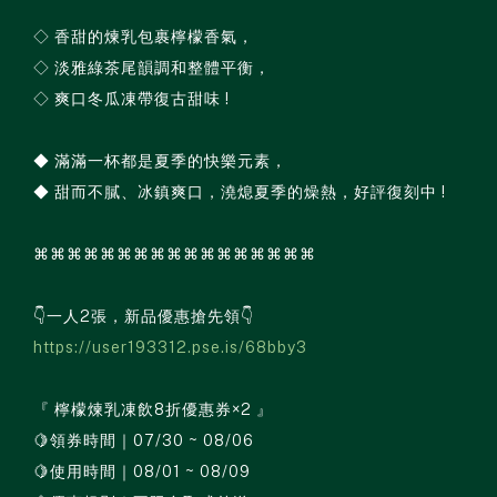
◇ 香甜的煉乳包裹檸檬香氣，
◇ 淡雅綠茶尾韻調和整體平衡，
◇ 爽口冬瓜凍帶復古甜味 !
◆ 滿滿一杯都是夏季的快樂元素，
◆ 甜而不膩、冰鎮爽口，澆熄夏季的燥熱，好評復刻中 !
⌘⌘⌘⌘⌘⌘⌘⌘⌘⌘⌘⌘⌘⌘⌘⌘⌘
👇一人2張，新品優惠搶先領👇
https://user193312.pse.is/68bby3
『 檸檬煉乳凍飲8折優惠券×2 』
🍋領券時間｜07/30 ~ 08/06
🍋使用時間｜08/01 ~ 08/09