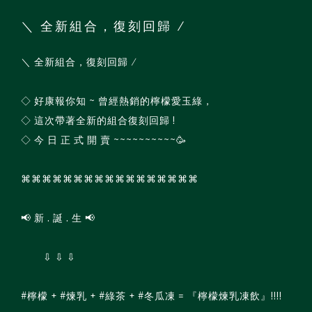
＼ 全新組合，復刻回歸 ∕
＼ 全新組合，復刻回歸 ∕
◇ 好康報你知 ~ 曾經熱銷的檸檬愛玉綠，
◇ 這次帶著全新的組合復刻回歸 !
◇ 今 日 正 式 開 賣 ~~~~~~~~~~🥳
⌘⌘⌘⌘⌘⌘⌘⌘⌘⌘⌘⌘⌘⌘⌘⌘⌘
📢 新 . 誕 . 生 📢
⇩ ⇩ ⇩
#檸檬 + #煉乳 + #綠茶 + #冬瓜凍 = 『檸檬煉乳凍飲』!!!!