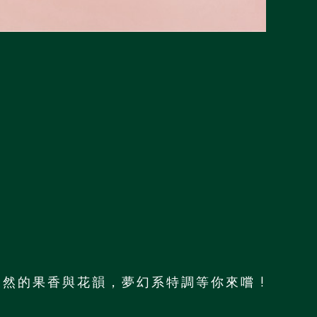
然的果香與花韻，夢幻系特調等你來嚐 !