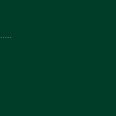
------