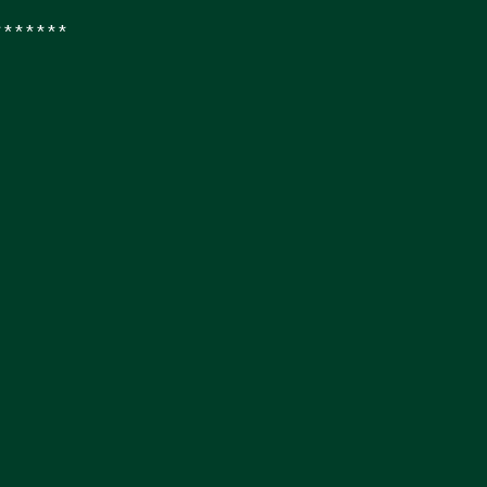
*******
！
！